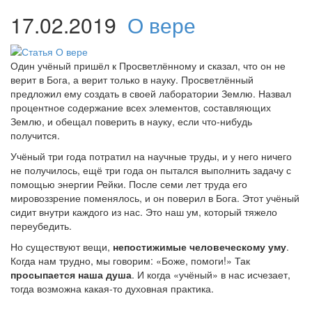
17.02.2019
О вере
Один учёный пришёл к Просветлённому и сказал, что он не
верит в Бога, а верит только в науку. Просветлённый
предложил ему создать в своей лаборатории Землю. Назвал
процентное содержание всех элементов, составляющих
Землю, и обещал поверить в науку, если что-нибудь
получится.
Учёный три года потратил на научные труды, и у него ничего
не получилось, ещё три года он пытался выполнить задачу с
помощью энергии Рейки. После семи лет труда его
мировоззрение поменялось, и он поверил в Бога. Этот учёный
сидит внутри каждого из нас. Это наш ум, который тяжело
переубедить.
Но существуют вещи,
непостижимые человеческому уму
.
Когда нам трудно, мы говорим: «Боже, помоги!» Так
просыпается наша душа
. И когда «учёный» в нас исчезает,
тогда возможна какая-то духовная практика.