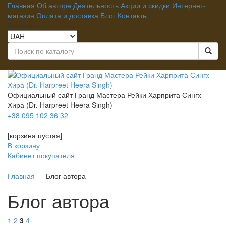
Главная
Об авторе
Деятельность
Акции и скидки
Интернет-
магазин
Оплата и доставка
Блог
Контакты
Валюта
Официальный сайт Гранд Мастера Рейки
Харприта Сингх
Хира
(Dr. Harpreet Heera Singh)
+38 095 102 36 32
[корзина пустая]
В корзину
Кабинет покупателя
Главная
—
Блог автора
Блог автора
1
2
3
4